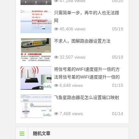
47,188 views
05/20
只需简单一步，再牛的人也无法蹭
网
45,406 views
05/19
不求人，图解路由器设置方法
32,507 views
05/19
将信号差的WIFI速度提升一倍的方
法将信号差的WIFI速度提升一倍的
方法
6,648 views
01/15
飞鱼星路由器花怎么设置端口映射
7,468 views
01/14
随机文章