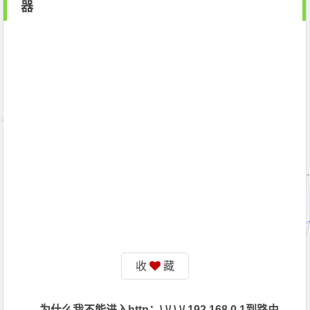
器
收
藏
为什么我不能进入http：\ \/ \ \/ 192.168.0.1到路由