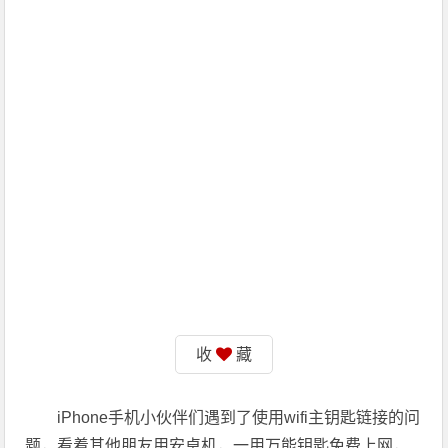
收
藏
iPhone手机小伙伴们遇到了使用wifi主钥匙链接的问
题，看着其他朋友用安卓机，一用万能钥匙免费上网，