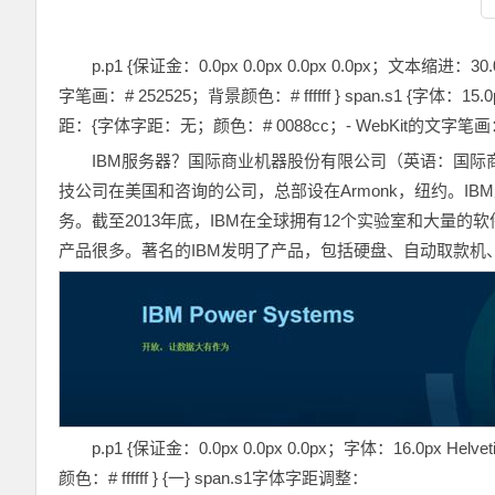
p.p1 {保证金：0.0px 0.0px 0.0px 0.0px；文本缩进：3
字笔画：# 252525；背景颜色：# ffffff } span.s1 {字体：15.0
距：{字体字距：无；颜色：# 0088cc；- WebKit的文字笔画：0px
IBM服务器？国际商业机器股份有限公司（英语：国际
技公司在美国和咨询的公司，总部设在Armonk，纽约。I
务。截至2013年底，IBM在全球拥有12个实验室和大量
产品很多。著名的IBM发明了产品，包括硬盘、自动取款机
p.p1 {保证金：0.0px 0.0px 0.0px；字体：16.0px He
颜色：# ffffff } {一} span.s1字体字距调整：