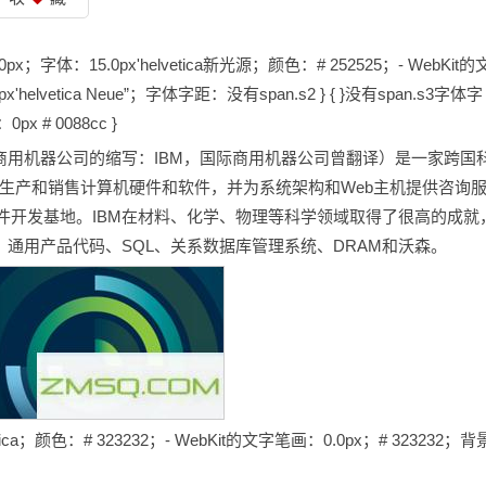
0.0px；字体：15.0px'helvetica新光源；颜色：# 252525；- WebKit的
px'helvetica Neue”；字体字距：没有span.s2 } { }没有span.s3字体字
 # 0088cc }
商用机器公司的缩写：IBM，国际商用机器公司曾翻译）是一家跨国
BM生产和销售计算机硬件和软件，并为系统架构和Web主机提供咨询
的软件开发基地。IBM在材料、化学、物理等科学领域取得了很高的成就
、通用产品代码、SQL、关系数据库管理系统、DRAM和沃森。
lvetica；颜色：# 323232；- WebKit的文字笔画：0.0px；# 323232；背