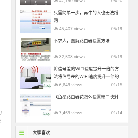
47,190 views
05/20
只需简单一步，再牛的人也无法蹭
网
45,407 views
05/19
不求人，图解路由器设置方法
32,508 views
05/19
将信号差的WIFI速度提升一倍的方
法将信号差的WIFI速度提升一倍的
方法
6,649 views
01/15
飞鱼星路由器花怎么设置端口映射
刀
7,469 views
01/14
化
大家喜欢