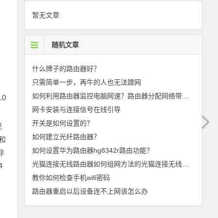
暂无文章
随机文章
什么牌子的路由器好？
只需简单一步，再牛的人也无法蹭网
如何利用路由器监控电脑网速？路由器分配网络带宽和限制别人网速的方法
.0
网卡安装与连接信号在线引导
开关是如何设置的？
现
如何建立光纤路由器？
和
如何设置华为路由器hg8342r路由功能？
非
光猫连接无线路由器如何组网方法的光猫连接无线路由器
4
教你如何检查手机wifi密码
路由器重启以后设备连不上网该怎么办