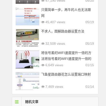
47,190 views
05/20
只需简单一步，再牛的人也无法蹭
网
45,407 views
05/19
不求人，图解路由器设置方法
32,508 views
05/19
将信号差的WIFI速度提升一倍的方
法将信号差的WIFI速度提升一倍的
方法
6,649 views
01/15
飞鱼星路由器花怎么设置端口映射
7,469 views
01/14
随机文章