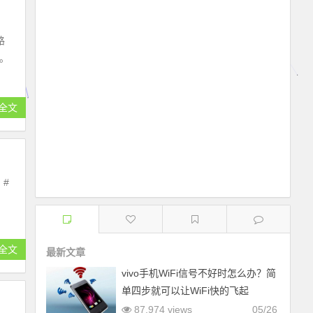
路
。
全文
：#
全文
最新文章
vivo手机WiFi信号不好时怎么办？简
单四步就可以让WiFi快的飞起
87,974 views
05/26