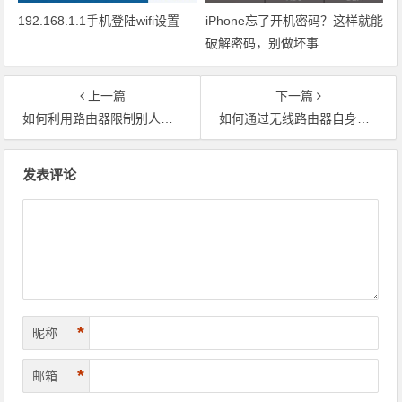
192.168.1.1手机登陆wifi设置
iPhone忘了开机密码？这样就能
破解密码，别做坏事
上一篇
下一篇
如何利用路由器限制别人上网？路由器限制网速设置、路由器限制网速软件是什么？
如何通过无线路由器自身进行流量限制、局域网网速控制？
文章导航
发表评论
*
昵称
*
邮箱