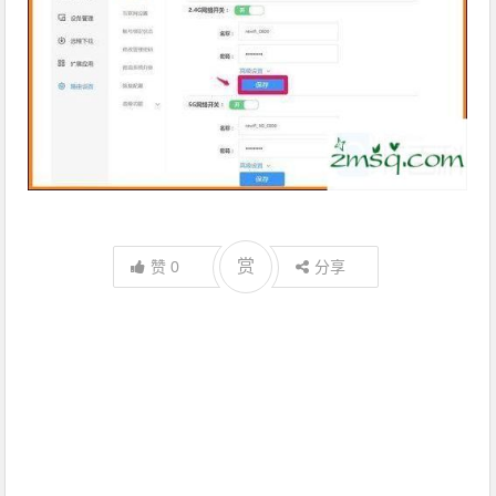
赏
赞
0
分享