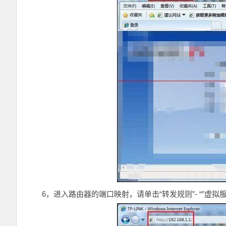
6，进入路由器的端口映射，请单击“转发规则”- “”虚拟