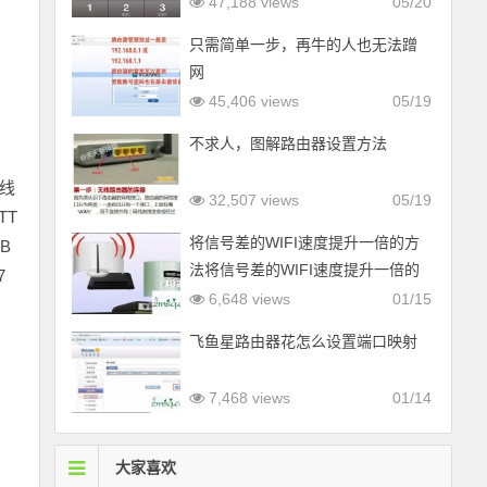
47,188 views
05/20
只需简单一步，再牛的人也无法蹭
网
45,406 views
05/19
不求人，图解路由器设置方法
无线
32,507 views
05/19
TT
将信号差的WIFI速度提升一倍的方
B
法将信号差的WIFI速度提升一倍的
7
方法
6,648 views
01/15
飞鱼星路由器花怎么设置端口映射
7,468 views
01/14
大家喜欢