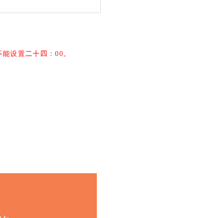
二十四
00
不能设置
：
。