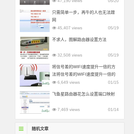
47,190 views
05/20
只需简单一步，再牛的人也无法蹭
网
45,407 views
05/19
不求人，图解路由器设置方法
32,508 views
05/19
将信号差的WIFI速度提升一倍的方
法将信号差的WIFI速度提升一倍的
方法
6,649 views
01/15
飞鱼星路由器花怎么设置端口映射
7,469 views
01/14
随机文章