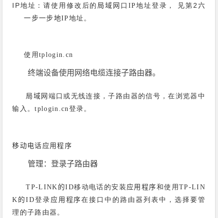
IP
地址：请使用修改后的
口
地址登录，
见第2
局域网
IP
六
一步一步地
地址。
IP
使用
tplogin.cn
终端设备使用网络电缆连接子路由器。
端口或无线连接，子路由器的信号，在浏览器中
局域网
输入。
登录。
tplogin.cn
应用程序
移动电话
管理：登录子路由器
移动电话的安装
和使用
TP-LINK的ID
应用程序
TP-LIN
登录
在接口中的路由器列表中，选择要管
K的ID
应用程序
理的子路由器。