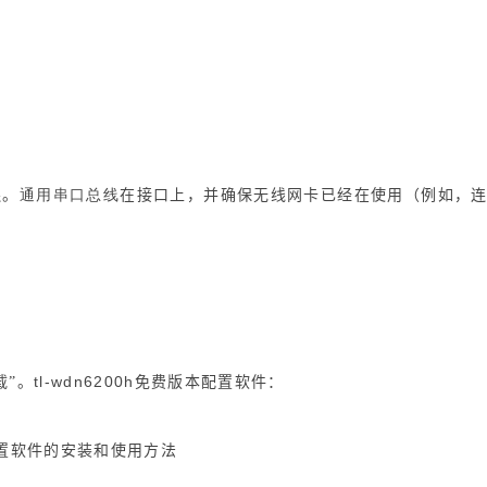
通用串口总线
连。
在接口上，并确保无线网卡已经在使用（例如，
tl-wdn6200h
载”。
免费版本配置软件：
置软件的安装和使用
方法