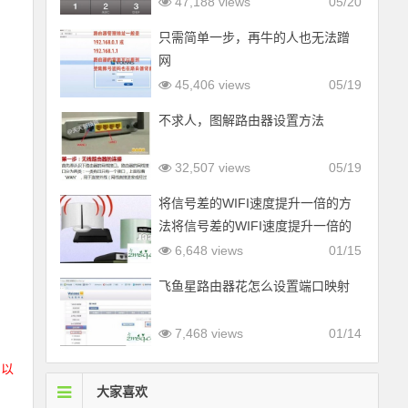
47,188 views
05/20
只需简单一步，再牛的人也无法蹭
网
45,406 views
05/19
不求人，图解路由器设置方法
32,507 views
05/19
将信号差的WIFI速度提升一倍的方
法将信号差的WIFI速度提升一倍的
方法
6,648 views
01/15
飞鱼星路由器花怎么设置端口映射
7,468 views
01/14
，以
大家喜欢