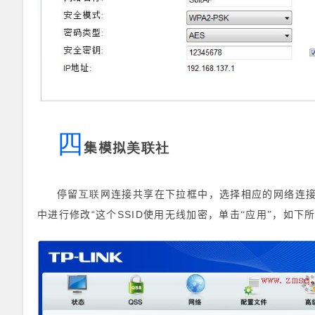
四
集模拟
美联社
互联网
停留
连接共享
在下拉框中，选择相应的网络连
“
SSID
中进行修改
这个
使用无线加密，单击“应用”，如下