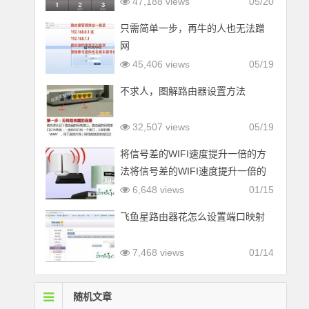
47,188 views
05/20
只需简单一步，再牛的人也无法蹭
网
45,406 views
05/19
不求人，图解路由器设置方法
32,507 views
05/19
将信号差的WIFI速度提升一倍的方
法将信号差的WIFI速度提升一倍的
方法
6,648 views
01/15
飞鱼星路由器花怎么设置端口映射
7,468 views
01/14
随机文章