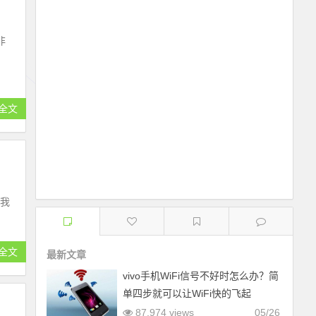
非
全文
么我
全文
最新文章
vivo手机WiFi信号不好时怎么办？简
单四步就可以让WiFi快的飞起
87,974 views
05/26