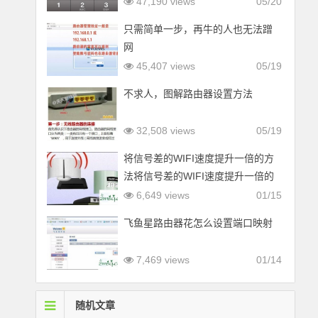
47,190 views
05/20
只需简单一步，再牛的人也无法蹭
网
45,407 views
05/19
不求人，图解路由器设置方法
32,508 views
05/19
将信号差的WIFI速度提升一倍的方
法将信号差的WIFI速度提升一倍的
方法
6,649 views
01/15
飞鱼星路由器花怎么设置端口映射
7,469 views
01/14
随机文章