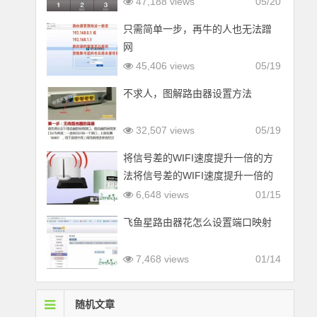
47,188 views
05/20
只需简单一步，再牛的人也无法蹭
网
45,406 views
05/19
不求人，图解路由器设置方法
32,507 views
05/19
将信号差的WIFI速度提升一倍的方
法将信号差的WIFI速度提升一倍的
方法
6,648 views
01/15
飞鱼星路由器花怎么设置端口映射
7,468 views
01/14
随机文章