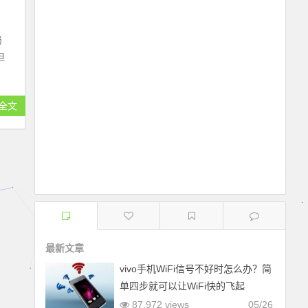
局
但
全文
最新文章
vivo手机WiFi信号不好时怎么办？简
单四步就可以让WiFi快的飞起
87,972 views
05/26