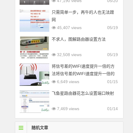
47,190 views
05/20
只需简单一步，再牛的人也无法蹭
网
45,407 views
05/19
不求人，图解路由器设置方法
32,508 views
05/19
将信号差的WIFI速度提升一倍的方
法将信号差的WIFI速度提升一倍的
方法
6,649 views
01/15
飞鱼星路由器花怎么设置端口映射
7,469 views
01/14
随机文章