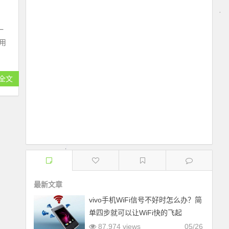
一
用
全文
最新文章
vivo手机WiFi信号不好时怎么办？简
单四步就可以让WiFi快的飞起
87,974 views
05/26